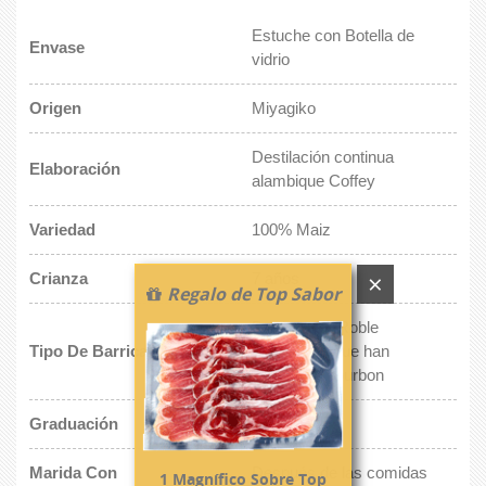
Estuche con Botella de
Envase
vidrio
Origen
Miyagiko
Destilación continua
Elaboración
alambique Coffey
Variedad
100% Maiz
×
Crianza
7 años
Regalo de Top Sabor
Barricas de Roble
Tipo De Barrica
Americano que han
contenido Bourbon
Graduación
45º
Marida Con
Después de las comidas
1 Magnífico Sobre Top