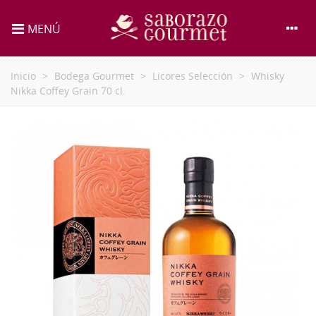
MENÚ
Inicio
>
Bodega Gourmet
>
Licores Selección
>
Whisky
Nikka Coffey Grain 70 cl.