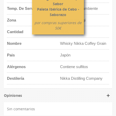
Sabor
Temp. De Servicio
Temperatura ambiente
Paleta Ibérica de Cebo -
Saborazo
Zona
Valle de Miyagi
por compras superiores de
50€
Cantidad
70 cl.
Nombre
Whisky Nikka Coffey Grain
Pais
Japón
Alérgenos
Contiene sulfitos
Destilería
Nikka Distilling Company
Opiniones
Sin comentarios