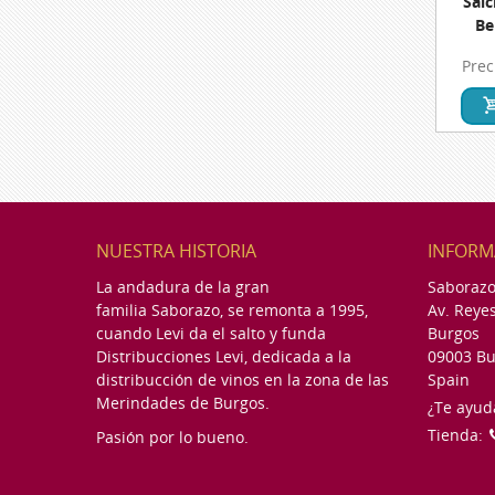
Salc
Be
Monta
Prec
Dehe
NUESTRA HISTORIA
INFORM
La andadura de la gran
Saboraz
familia
Saborazo
, se remonta a 1995,
Av. Reyes
cuando Levi da el salto y funda
Burgos
Distribucciones Levi, dedicada a la
09003 Bu
distribucción de vinos en la zona de las
Spain
Merindades de Burgos.
¿Te ayu
Tienda:
Pasión por lo bueno.