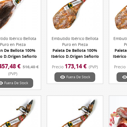
ido Ibérico Bellota
Vista Rápida
Embutido Ibérico Bellota
Vista Rápida
Embuti
Puro en Pieza
Puro en Pieza
P
n De Bellota 100%
Paleta De Bellota 100%
Paleta
co D.Origen Señorío
Ibérico D.Origen Señorío
Ibérico
ntanera Pieza 8.76
De Montanera Peso 5,10
De Mon
457,48 €
173,14 €
516,40 €
Precio
(PVP)
Precio
Kg. Aprox.
Kg. Aprox.
(PVP)
Fuera De Stock
Fuera De Stock