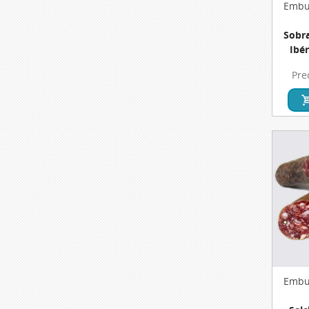
Embut
Sobr
Ibér
Pre
Embut