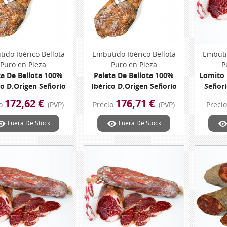
ido Ibérico Bellota
Vista Rápida
Embutido Ibérico Bellota
Vista Rápida
Embuti
Puro en Pieza
Puro en Pieza
P
ta De Bellota 100%
Paleta De Bellota 100%
Lomito 
co D.Origen Señorío
Ibérico D.Origen Señorío
Señor
ntanera Peso 5,48
De Montanera Peso 5,61
Pieza
172,62 €
176,71 €
io
(PVP)
Precio
(PVP)
Preci
Kg. Aprox.
Kg. Aprox.
Dehesa
Fuera De Stock
Fuera De Stock