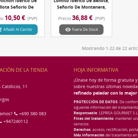
hichón Ibérico De
Lomito Ibérico De Bellota,
llota Señorío De
Señorío De Montanera,
nera Pieza 300 Grs.
Pieza 410 Grs. Aprox.
10,50 €
36,88 €
io
(PVP)
Precio
(PVP)
sa De Extremadura
Dehesa De Extremadura
Añadir Al Carrito
Fuera De Stock
Mostrando
1
-22 de 22 artíc
ACIÓN DE LA TIENDA
HOJA INFORMATIVA
o
¡Únase hoy de forma gratuita y 
 Católicos, 11
sobre nuestras últimas noveda
refinado paladar con lo mejor
rgos
PROTECCIÓN DE DATOS
: De confor
siguiente información del tratamiento
Responsable
: LEPRISA GOURMET S.L
damos?
+690 380 083
Fines del tratamiento
: mantener un
+947240112
servicios
Derechos
: acceso, rectificación, port
Más información
del tratamiento en