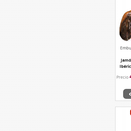
Embut
Jamó
Ibéri
De Mo
Precio