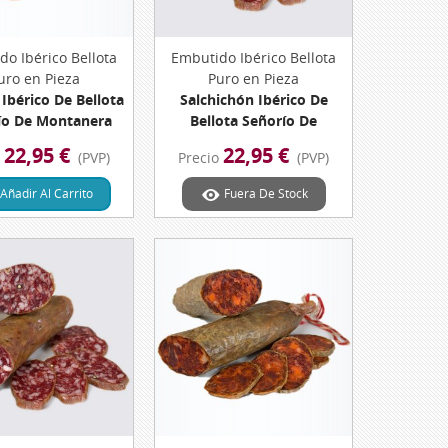
do Ibérico Bellota
Vista Rápida
Embutido Ibérico Bellota
Vista Rápida
uro en Pieza
Puro en Pieza
 Ibérico De Bellota
Salchichón Ibérico De
ío De Montanera
Bellota Señorío De
00 Grs. Dehesa De
Montanera Pieza 700 Grs.
22,95 €
22,95 €
o
(PVP)
Precio
(PVP)
xtremadura
Dehesa De Extremadura
Añadir Al Carrito
Fuera De Stock