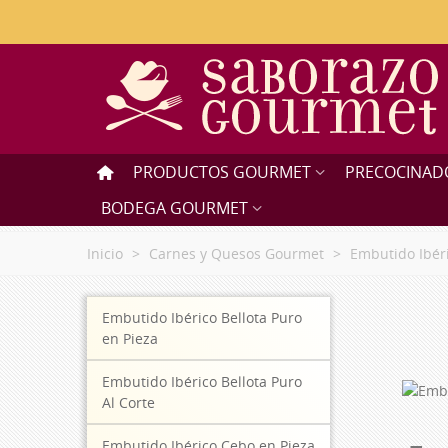
PRODUCTOS GOURMET
PRECOCINAD
BODEGA GOURMET
Inicio
>
Carnes y Quesos Gourmet
>
Embutido Ibéri
Embutido Ibérico Bellota Puro
en Pieza
Embutido Ibérico Bellota Puro
Al Corte
Embutido Ibérico Cebo en Pieza