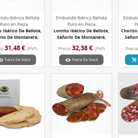
ido Ibérico Bellota
Vista Rápida
Embutido Ibérico Bellota
Vista Rápida
Embuti
Puro en Pieza
Puro en Pieza
P
 Ibérico De Bellota,
Lomito Ibérico De Bellota,
Chorizo
río De Montanera,
Señorío De Montanera,
Señor
za 350 Grs. Aprox.
Pieza 365 Grs. Aprox.
Pieza 7
31,48 €
32,38 €
io
(PVP)
Precio
(PVP)
Preci
sa De Extremadura
Dehesa De Extremadura
E
Fuera De Stock
Fuera De Stock