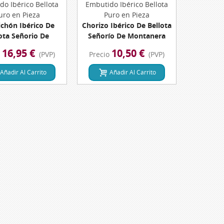
do Ibérico Bellota
Vista Rápida
Embutido Ibérico Bellota
Vista Rápida
uro en Pieza
Puro en Pieza
ichón Ibérico De
Chorizo Ibérico De Bellota
ota Señorio De
Señorío De Montanera
ra Pieza 500 Grs.
Pieza 300 Grs. Dehesa De
16,95 €
10,50 €
o
(PVP)
Precio
(PVP)
 De Extremadura
Extremadura
Añadir Al Carrito
Añadir Al Carrito