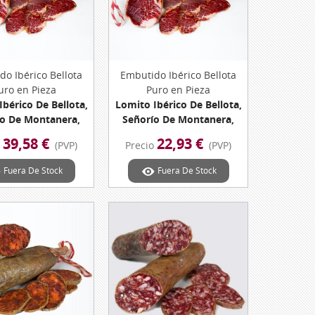
do Ibérico Bellota
Vista Rápida
Embutido Ibérico Bellota
Vista Rápida
uro en Pieza
Puro en Pieza
Ibérico De Bellota,
Lomito Ibérico De Bellota,
ío De Montanera,
Señorío De Montanera,
 440 Grs. Aprox.
335 Grs. Aprox. Dehesa De
39,58 €
22,93 €
o
(PVP)
Precio
(PVP)
 De Extremadura
Extremadura
Fuera De Stock
Fuera De Stock