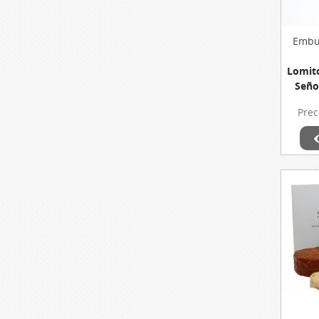
Embut
Lomito
Seño
Pie
Prec
Dehe