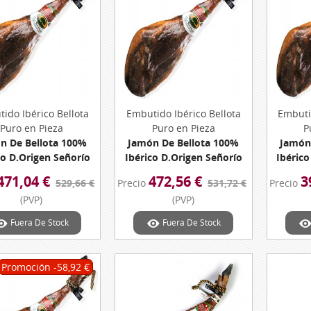
ido Ibérico Bellota
Vista Rápida
Embutido Ibérico Bellota
Vista Rápida
Embuti
Puro en Pieza
Puro en Pieza
P
n De Bellota 100%
Jamón De Bellota 100%
Jamón
co D.Origen Señorío
Ibérico D.Origen Señorío
Ibérico
ntanera Peso 8.98
De Montanera Peso 9.02
De Mon
471,04 €
472,56 €
3
529,66 €
Precio
531,72 €
Precio
Kg. Aprox.
Kg. Aprox.
(PVP)
(PVP)
Fuera De Stock
Fuera De Stock
Promoción
-58,92 €