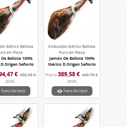
do Ibérico Bellota
Vista Rápida
Embutido Ibérico Bellota
Vista Rápida
uro en Pieza
Puro en Pieza
 De Bellota 100%
Jamón De Bellota 100%
 D.Origen Señorío
Ibérico D.Origen Señorío
tanera Peso 7,75
De Montanera Peso 7.63
94,47 €
389,58 €
456,86 €
Precio
449,78 €
Kg. Aprox.
Kg. Aprox.
(PVP)
(PVP)
Fuera De Stock
Fuera De Stock