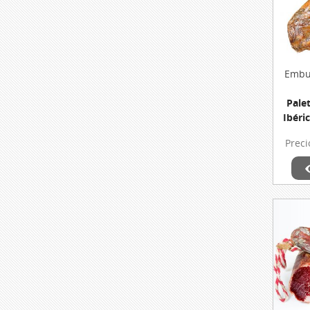
Embut
Pale
Ibéri
De Mo
Prec