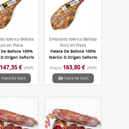
do Ibérico Bellota
Vista Rápida
Embutido Ibérico Bellota
Vista Rápida
uro en Pieza
Puro en Pieza
 De Bellota 100%
Paleta De Bellota 100%
 D.Origen Señorío
Ibérico D.Origen Señorío
tanera Peso 5.09
De Montanera Peso 5.2 Kg.
147,35 €
163,80 €
(PVP)
Precio
(PVP)
Kg. Aprox.
Aprox.
Fuera De Stock
Fuera De Stock