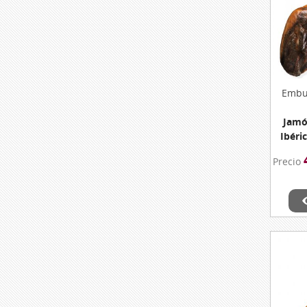
Embut
Jamó
Ibéri
De Mo
Precio