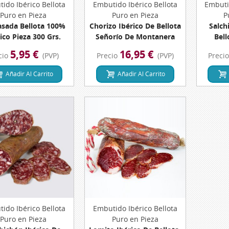
ido Ibérico Bellota
Vista Rápida
Embutido Ibérico Bellota
Vista Rápida
Embuti
Puro en Pieza
Puro en Pieza
P
asada Bellota 100%
Chorizo Ibérico De Bellota
Salch
ico Pieza 300 Grs.
Señorío De Montanera
Bell
Pieza 500 Grs. Dehesa De
Montane
5,95 €
16,95 €
cio
(PVP)
Precio
(PVP)
Preci
Extremadura
Dehesa
Añadir Al Carrito
Añadir Al Carrito
ido Ibérico Bellota
Vista Rápida
Embutido Ibérico Bellota
Vista Rápida
Puro en Pieza
Puro en Pieza