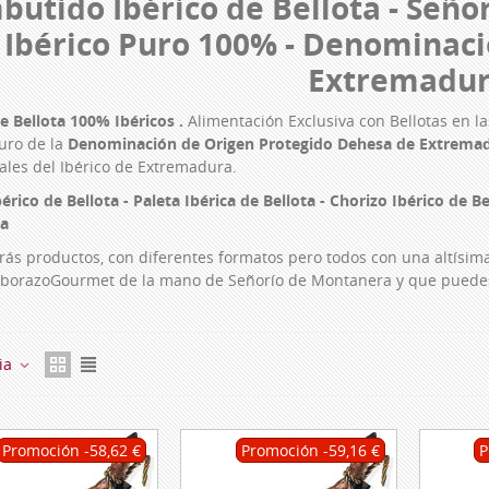
butido Ibérico de Bellota - Seño
Ibérico Puro 100% - Denominaci
Extremadu
e Bellota 100% Ibéricos .
Alimentación Exclusiva con Bellotas en 
puro de la
Denominación de Origen Protegido Dehesa de Extrema
nales del Ibérico de Extremadura.
rico de Bellota - Paleta Ibérica de Bellota - Chorizo Ibérico de Be
ta
rás productos, con diferentes formatos pero todos con una altísim
borazoGourmet de la mano de Señorío de Montanera y que puedes 
ia
Promoción
-58,62 €
Promoción
-59,16 €
P