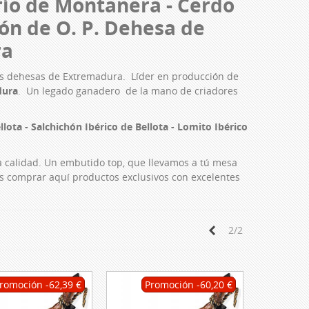
río de Montanera - Cerdo
ón de O. P. Dehesa de
ra
las dehesas de Extremadura. Líder en producción de
dura
. Un legado ganadero de la mano de criadores
llota - Salchichón Ibérico de Bellota - Lomito Ibérico
a calidad. Un embutido top, que llevamos a tú mesa
comprar aquí productos exclusivos con excelentes
Anterior
2/2
romoción
-62,39 €
Promoción
-60,20 €